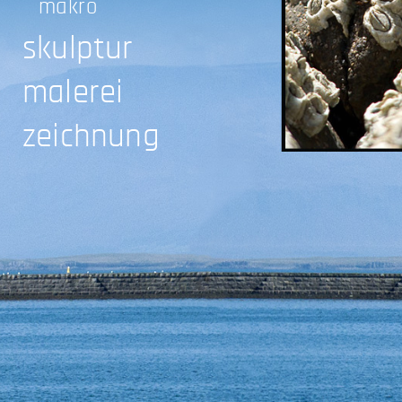
makro
skulptur
malerei
zeichnung